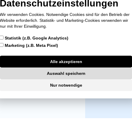
Datenschutzeinstellungen
Wir verwenden Cookies. Notwendige Cookies sind für den Betrieb der
Website erforderlich. Statistik- und Marketing-Cookies verwenden wir
nur mit Ihrer Einwilligung.
Statistik (z.B. Google Analytics)
bilie
Marketing (z.B. Meta Pixel)
Erwerb
he Besichtigung & Beratung
n 4K Qualität für den perfekten Auftritt
Alle akzeptieren
Erfahren
rn von Immobilien durch Home Staging
über un
le Begleitungen im Ausland
Auswahl speichern
n Anfang an, bis zum Notar und
Nur notwendige