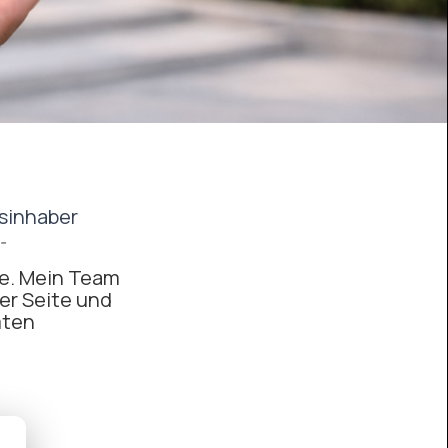
sinhaber
-
te. Mein Team
rer Seite und
mten